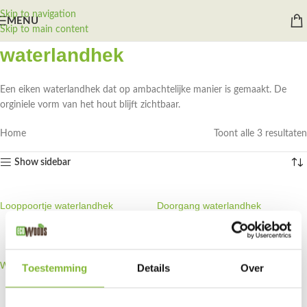
Skip to navigation
MENU
Skip to main content
waterlandhek
Een eiken waterlandhek dat op ambachtelijke manier is gemaakt. De
orginiele vorm van het hout blijft zichtbaar.
Home
Toont alle 3 resultaten
Show sidebar
Looppoortje waterlandhek
Doorgang waterlandhek
Vanaf
€
295
Vanaf
€
460
Waterlandhek 2-delig
Toestemming
Details
Over
Vanaf
€
595