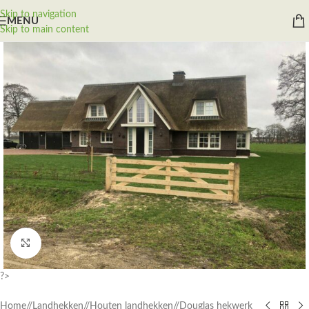
Skip to navigation
MENU
Skip to main content
Inzoomen
?>
Home
/
Landhekken
/
Houten landhekken
/
Douglas hekwerk