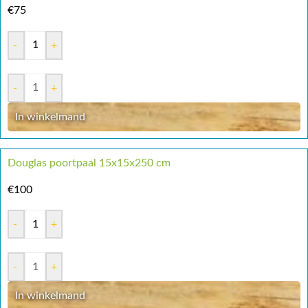
€
75
-
+
-
+
In winkelmand
Douglas poortpaal 15x15x250 cm
€
100
-
+
-
+
In winkelmand