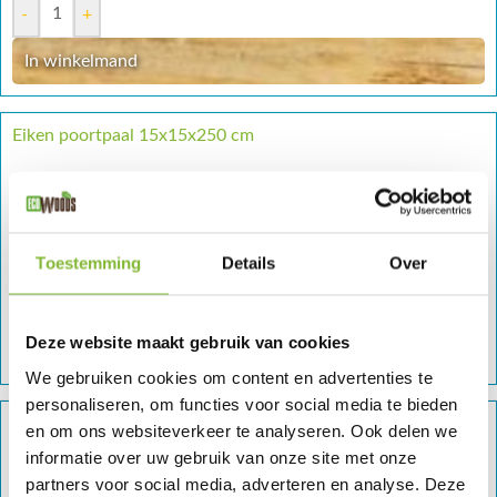
-
+
In winkelmand
Eiken poortpaal 15x15x250 cm
€
120
-
+
Toestemming
Details
Over
-
+
Deze website maakt gebruik van cookies
In winkelmand
We gebruiken cookies om content en advertenties te
personaliseren, om functies voor social media te bieden
Eiken poortpaal 20x20x250 cm
en om ons websiteverkeer te analyseren. Ook delen we
informatie over uw gebruik van onze site met onze
€
180
partners voor social media, adverteren en analyse. Deze