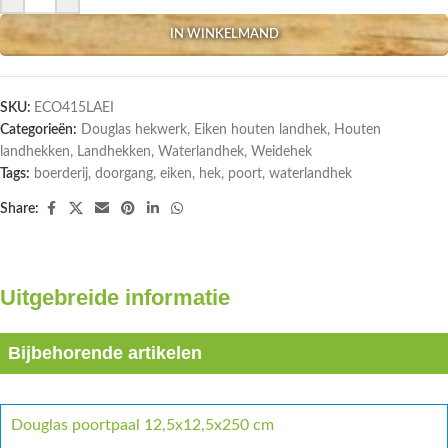
IN WINKELMAND
SKU:
ECO415LAEI
Categorieën:
Douglas hekwerk
,
Eiken houten landhek
,
Houten
landhekken
,
Landhekken
,
Waterlandhek
,
Weidehek
Tags:
boerderij
,
doorgang
,
eiken
,
hek
,
poort
,
waterlandhek
Share:
Uitgebreide informatie
Bijbehorende artikelen
Douglas poortpaal 12,5x12,5x250 cm