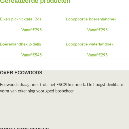
Gerelateerde producten
Eiken picknicktafel Bos
Looppoortje boerenlandhek
Vanaf
€
795
Vanaf
€
295
Boerenlandhek 2-delig
Looppoortje waterlandhek
Vanaf
€
545
Vanaf
€
295
OVER ECOWOODS
Ecowoods draagt met trots het FSC® keurmerk. De hoogst denkbare
vorm van erkenning voor goed bosbeheer.