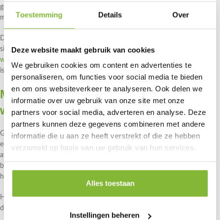
gewenst is. Ook onderhoud en levensduur worden vanaf het begin
Toestemming
Details
Over
meegenomen.
Door deze manier van werken ontstaat een oplossing die past bij de
Deze website maakt gebruik van cookies
situatie van de klant. Dat kan gaan om een standaardproduct uit de
winkel
, maar ook om een specifieke toepassing waarbij maatwerk nodig
We gebruiken cookies om content en advertenties te
is.
personaliseren, om functies voor social media te bieden
en om ons websiteverkeer te analyseren. Ook delen we
Maatwerk als vast onderdeel van het
informatie over uw gebruik van onze site met onze
werk
partners voor social media, adverteren en analyse. Deze
partners kunnen deze gegevens combineren met andere
Geen tuin, terrein of gebruikssituatie is hetzelfde. Daarom is maatwerk
informatie die u aan ze heeft verstrekt of die ze hebben
een belangrijk onderdeel van Ecowoods. Houten oplossingen worden
verzameld op basis van uw gebruik van hun services.
afgestemd op functie, omgeving en belasting. Bram is hierbij direct
betrokken, van het eerste idee tot de uiteindelijke uitvoering. Meer
hierover is te vinden bij
maatwerk
.
Alles toestaan
Het uitgangspunt is altijd hetzelfde: een constructie die praktisch klopt,
duurzaam is opgebouwd en geschikt is voor langdurig gebruik.
Instellingen beheren