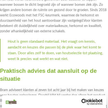
wanneer bossen te dicht begroeid zijn of wanneer bomen ziek zijn. Zo
krijgen andere bomen de ruimte om gezond door te groeien. Sinds 2018
werkt Ecowoods met het FSC-keurmerk, waarmee de herkomst en
duurzaamheid van het hout aantoonbaar zijn vastgelegd.Voor klanten
betekent dit duidelijkheid over materiaalkeuze, herkomst en kwaliteit,
zonder afhankelijkheid van externe schakels.
Hout is geen standaard materiaal. Het vraagt om kennis,
aandacht en keuzes die passen bij de plek waar het komt te
staan. Door alles zelf te doen, van houtselectie tot plaatsing,
weet ik precies wat werkt en wat niet.
Praktisch advies dat aansluit op de
situatie
Bram adviseert klanten al zeven tot acht jaar bij het maken van keuzes
voor houten oplossingen. Daarbij kijkt hij verder dan alleen het product.
Belangrijke vragen zijn onder andere waar het product geplaatst wordt,
op welke ondergrond, of het verplaatsbaar moet zijn en welke uitstraling